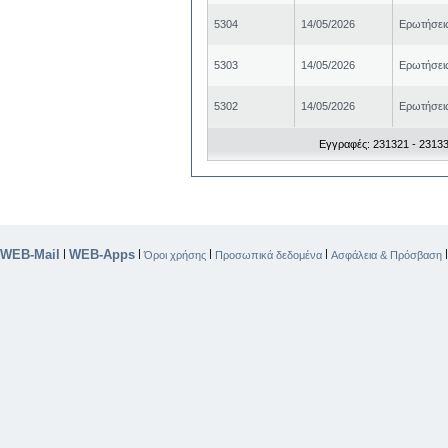
5304
14/05/2026
Ερωτήσει
5303
14/05/2026
Ερωτήσει
5302
14/05/2026
Ερωτήσει
Εγγραφές: 231321 - 23133
WEB-Mail
WEB-Apps
|
|
|
|
Όροι χρήσης
Προσωπικά δεδομένα
Ασφάλεια & Πρόσβαση