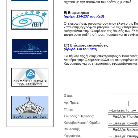
σχετικό με την ασφάλεια του Κράτους μυστικό.
Ε) Επερωτήσεις
(
άρθρα 134-137 του ΚτΒ
)
Οι επερωτήσεις αποσκοπούν στον έλεγχο της Κυβέ
κατάθεσης εγγράφων μπορούν να τις μετατρέψουν
συζητούνται στην Ολομέλεια της Βουλής των Ελλή
ταυτόχρονη συζήτησή τους, ή ακόμη και τη γενίκε
ΣΤ) Επίκαιρες επερωτήσεις
(
άρθρο 138 του ΚτΒ
)
Για θέματα της άμεσης επικαιρότητας οι Βουλευτέ
Δευτέρα στην Ολομέλεια αλλά και σε ορισμένες σ
Κανονισμός για τις επερωτήσεις εφαρμόζονται και 
Θέμα:
Αρ. Πρωτ:
Τύπος:
Συνοδος / Περίοδος:
Κοινοβουλευτική Ομάδα:
Βουλευτής:
Υπουργεία: