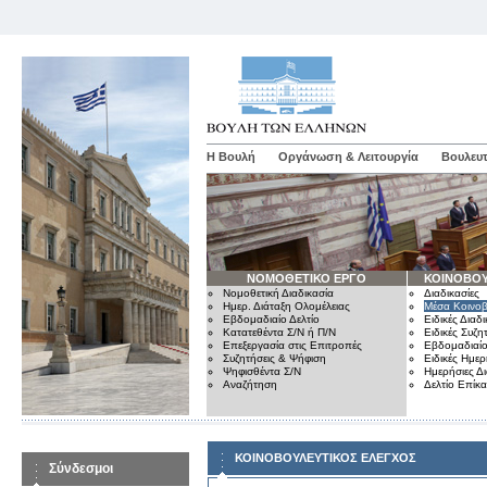
Η Βουλή
Οργάνωση & Λειτουργία
Βουλευτ
ΝΟΜΟΘΕΤΙΚΟ ΕΡΓΟ
ΚΟΙΝΟΒΟΥ
Νομοθετική Διαδικασία
Διαδικασίες
Ημερ. Διάταξη Ολομέλειας
Μέσα Κοινοβ
Εβδομαδιαίο Δελτίο
Ειδικές Διαδι
Κατατεθέντα Σ/Ν ή Π/Ν
Ειδικές Συζη
Επεξεργασία στις Επιτροπές
Εβδομαδιαίο
Συζητήσεις & Ψήφιση
Ειδικές Ημερ
Ψηφισθέντα Σ/Ν
Ημερήσιες Δ
Αναζήτηση
Δελτίο Επίκ
ΚΟΙΝΟΒΟΥΛΕΥΤΙΚΟΣ ΕΛΕΓΧΟΣ
Σύνδεσμοι