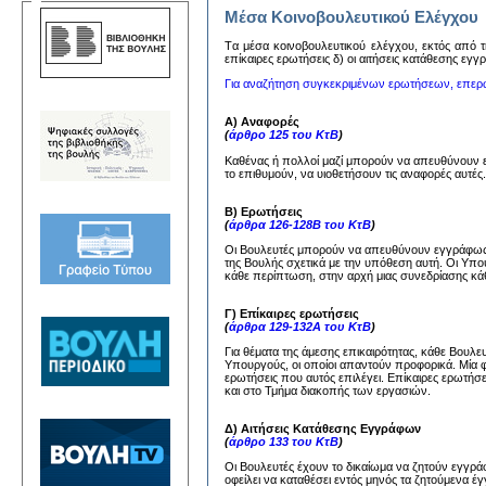
Μέσα Κοινοβουλευτικού Ελέγχου
Tα μέσα κoινoβoυλευτικoύ ελέγχoυ, εκτός από τη
επίκαιρες ερωτήσεις δ) oι αιτήσεις κατάθεσης εγ
Για αναζήτηση συγκεκριμένων ερωτήσεων, επερ
Α) Αναφορές
(
άρθρο 125 του ΚτΒ
)
Καθένας ή πολλοί μαζί μπορούν να απευθύνουν
το επιθυμούν, να υιοθετήσουν τις αναφορές αυτέ
Β) Ερωτήσεις
(
άρθρα 126-128Β του ΚτΒ
)
Οι Βουλευτές μπορούν να απευθύνουν εγγράφως 
της Βουλής σχετικά με την υπόθεση αυτή. Οι Υπ
κάθε περίπτωση, στην αρχή μιας συνεδρίασης κάθ
Γ) Επίκαιρες ερωτήσεις
(
άρθρα 129-132Α του ΚτΒ
)
Για θέματα της άμεσης επικαιρότητας, κάθε Βουλ
Υπουργούς, οι οποίοι απαντούν προφορικά. Μία 
ερωτήσεις που αυτός επιλέγει. Επίκαιρες ερωτήσ
και στο Τμήμα διακοπής των εργασιών.
Δ) Αιτήσεις Κατάθεσης Εγγράφων
(
άρθρο 133 του ΚτΒ
)
Οι Βουλευτές έχουν το δικαίωμα να ζητούν εγγ
οφείλει να καταθέσει εντός μηνός τα ζητούμενα