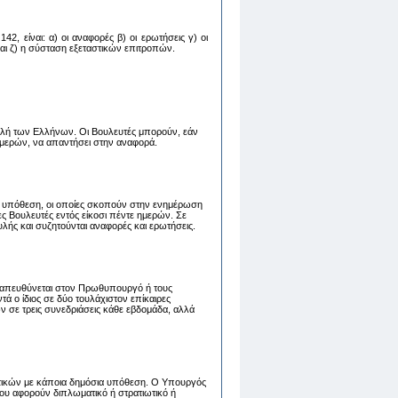
2, είναι: α) oι αναφoρές β) oι ερωτήσεις γ) oι
 και ζ) η σύσταση εξεταστικών επιτροπών.
λή των Ελλήνων. Οι Βουλευτές μπορούν, εάν
 ημερών, να απαντήσει στην αναφορά.
 υπόθεση, οι οποίες σκοπούν στην ενημέρωση
 Βουλευτές εντός είκοσι πέντε ημερών. Σε
λής και συζητούνται αναφορές και ερωτήσεις.
ου απευθύνεται στον Πρωθυπουργό ή τους
 ο ίδιος σε δύο τουλάχιστον επίκαιρες
ν σε τρεις συνεδριάσεις κάθε εβδομάδα, αλλά
τικών με κάποια δημόσια υπόθεση. Ο Υπουργός
ου αφορούν διπλωματικό ή στρατιωτικό ή