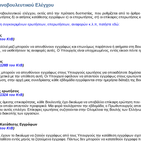
ινοβουλευτικού Ελέγχου
oβoυλευτικoύ ελέγχoυ, εκτός από την πρόταση δυσπιστίας, πoυ ρυθμίζεται από τo άρθρo 14
ωτήσεις δ) oι αιτήσεις κατάθεσης εγγράφων ε) oι επερωτήσεις, στ) oι επίκαιρες επερωτήσεις
ση συγκεκριμένων ερωτήσεων, επερωτήσεων, αναφορών κ.λ.π, πατήστε εδώ:
ς
 του ΚτΒ
)
ολλοί μαζί μπορούν να απευθύνουν εγγράφως και επωνύμως παράπονα ή αιτήματα στη Βου
, να υιοθετήσουν τις αναφορές αυτές. Ο Υπουργός είναι υποχρεωμένος, εντός είκοσι πέντε
ις
-128Β του ΚτΒ
)
ς μπορούν να απευθύνουν εγγράφως στους Υπουργούς ερωτήσεις για οποιαδήποτε δημόσια
σχετικά με την υπόθεση αυτή. Οι Υπουργοί οφείλουν να απαντούν εγγράφως στους ερωτώντες
ση, στην αρχή μιας συνεδρίασης κάθε εβδομάδα εγγράφονται στην ημερήσια διάταξη της Βου
ς ερωτήσεις
-132Α του ΚτΒ
)
ης άμεσης επικαιρότητας, κάθε Βουλευτής έχει δικαίωμα να υποβάλλει επίκαιρη ερώτηση π
ι οποίοι απαντούν προφορικά. Μία φορά τουλάχιστον την εβδομάδα, ο Πρωθυπουργός απαντά
υ αυτός επιλέγει. Επίκαιρες ερωτήσεις συζητούνται στην Ολομέλεια της Βουλής των Ελλήνω
μα διακοπής των εργασιών.
ς Κατάθεσης Εγγράφων
 του ΚτΒ
)
ς έχουν το δικαίωμα να ζητούν εγγράφως από τους Υπουργούς την κατάθεση εγγράφων σχε
καταθέσει εντός μηνός τα ζητούμενα έγγραφα. Πάντως δεν μπορούν να κατατεθούν έγγραφα π