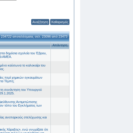
Καθαρισμός
 234722 αποτελέσματα, σελ. 23096 από 23473
Απάντηση
στα δημόσια σχολεία του Έβρου,
ιά ΑΜΕΑ.
αμένο καύσωνα το καλοκαίρι του
δος.
λίες περί χημικών εγκαυμάτων
στα Τέμπη;
ε τη συνάντηση του Υπουργού
29.1.2025.
 Διεύθυνσης Αντιμετώπισης
τον τόπο του Εγκλήματος των
ιτίας ανεπαρκούς στελέχωσης και
ακής Χάραξης», ενώ γνωρίζατε ότι