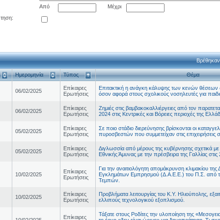
Από
Μέχρι
ντηση:
Βρέθηκαν
Ημερομηνία
Τύπος
Θέμα
Επίκαιρες
Επιτακτική η ανάγκη κάλυψης των κενών θέσεων 
06/02/2025
Ερωτήσεις
όσον αφορά στους σχολικούς νοσηλευτές για παιδ
Επίκαιρες
Ζημιές στις βαμβακοκαλλιέργειες από τον παρατετ
06/02/2025
Ερωτήσεις
2024 στις Κεντρικές και Βόρειες περιοχές της Ελλά
Επίκαιρες
Σε ποιο στάδιο διερεύνησης βρίσκονται οι καταγγε
05/02/2025
Ερωτήσεις
πυροσβεστών που συμμετείχαν στις επιχειρήσεις 
Επίκαιρες
Διγλωσσία από μέρους της κυβέρνησης σχετικά μ
05/02/2025
Ερωτήσεις
Εθνικής Άμυνας με την πρέσβειρα της Γαλλίας στις 
Για την αναιτιολόγητη απομάκρυνση κλιμακίου της
Επίκαιρες
10/02/2025
Εγκλημάτων Εμπρησμού (Δ.Α.Ε.Ε.) του Π.Σ. από 
Ερωτήσεις
Τεμπών.
Επίκαιρες
Προβλήματα λειτουργίας του Κ.Υ. Ηλιούπολης, εξα
10/02/2025
Ερωτήσεις
ελλιπούς τεχνολογικού εξοπλισμού.
Τάξατε στους Ροδίτες την υλοποίηση της «Μεσογει
Επίκαιρες