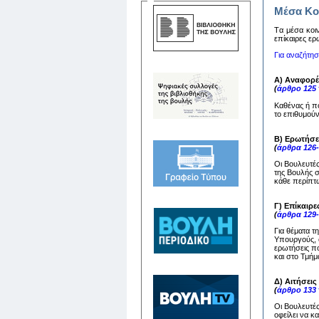
Μέσα Κο
Tα μέσα κoιν
επίκαιρες ερ
Για αναζήτη
Α) Αναφορέ
(
άρθρο 125
Καθένας ή π
το επιθυμούν
Β) Ερωτήσε
(
άρθρα 126
Οι Βουλευτέ
της Βουλής 
κάθε περίπτω
Γ) Επίκαιρε
(
άρθρα 129
Για θέματα τ
Υπουργούς, ο
ερωτήσεις πο
και στο Τμή
Δ) Αιτήσει
(
άρθρο 133
Οι Βουλευτέ
οφείλει να 