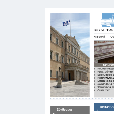
Η Βουλή
Ορ
ΝΟΜΟΘ
Νομοθετική Δι
Ημερ. Διάταξη
Εβδομαδιαίο Δ
Κατατεθέντα Σ
Επεξεργασία σ
Συζητήσεις & 
Ψηφισθέντα Σ
Αναζήτηση
ΚΟΙΝΟΒΟ
Σύνδεσμοι