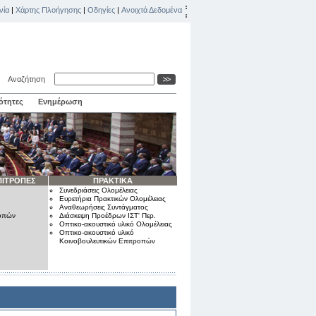
νία
|
Χάρτης Πλοήγησης
|
Οδηγίες
|
Ανοιχτά Δεδομένα
Αναζήτηση
ότητες
Ενημέρωση
ΠΙΤΡΟΠΕΣ
ΠΡΑΚΤΙΚΑ
Συνεδριάσεις Ολομέλειας
Ευρετήρια Πρακτικών Ολομέλειας
Αναθεωρήσεις Συντάγματος
ροπών
Διάσκεψη Προέδρων ΙΣΤ' Περ.
Οπτικο-ακουστικό υλικό Ολομέλειας
Οπτικο-ακουστικό υλικό
Κοινοβουλευτικών Επιτροπών