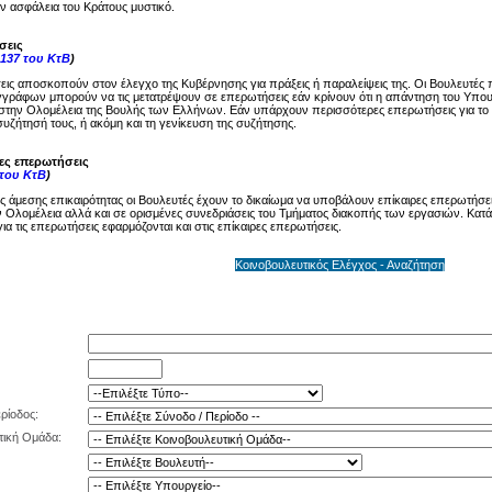
ην ασφάλεια του Κράτους μυστικό.
σεις
137 του ΚτΒ
)
ις αποσκοπούν στον έλεγχο της Κυβέρνησης για πράξεις ή παραλείψεις της. Οι Βουλευτές 
γγράφων μπορούν να τις μετατρέψουν σε επερωτήσεις εάν κρίνουν ότι η απάντηση του Υπου
στην Ολομέλεια της Βουλής των Ελλήνων. Εάν υπάρχουν περισσότερες επερωτήσεις για το ί
υζήτησή τους, ή ακόμη και τη γενίκευση της συζήτησης.
ρες επερωτήσεις
 του ΚτΒ
)
ης άμεσης επικαιρότητας οι Βουλευτές έχουν το δικαίωμα να υποβάλουν επίκαιρες επερωτήσει
 Ολομέλεια αλλά και σε ορισμένες συνεδριάσεις του Τμήματος διακοπής των εργασιών. Κατά 
ια τις επερωτήσεις εφαρμόζονται και στις επίκαιρες επερωτήσεις.
Κοινοβουλευτικός Ελέγχος - Αναζήτηση
ρίοδος:
τική Ομάδα: