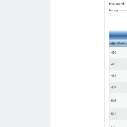
Ημερομηνία:
Να έχει απά
Αρ. Πρωτ
490
489
488
487
505
514