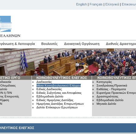
English
|
Français
|
Ελληνικά
|
Επικοινω
γάνωση & Λειτουργία
Βουλευτές
Διοικητική Οργάνωση
Διεθνείς Δραστηρι
ΕΤΙΚΟ ΕΡΓΟ
ΚΟΙΝΟΒΟΥΛΕΥΤΙΚΟΣ ΕΛΕΓΧΟΣ
ΚΟΙΝΟΒΟΥΛΕΥΤΙΚΕΣ Ε
αδικασία
Διαδικασίες
Κατηγορίες
 Ολομέλειας
Μέσα Κοινοβουλευτικού Ελέγχου
Συνεδριάσεις/Πρακτικά
ελτίο
Ειδικές Διαδικασίες
Εκθέσεις - Πορίσματα
/Ν ή Π/Ν
Ειδικές Συζητήσεις και Αποφάσεις
Ευρετήρια Πρακτικών Επιτ
τις Επιτροπές
Εβδομαδιαίο Δελτίο
Δραστηριότητες
Ψήφιση
Ειδικές Ημερήσιες Διατάξεις
Εβδομαδιαίο Δελτίο
/Ν
Ημερήσιες Διατάξεις Επερωτήσεων
Μηνιαίο Δελτίο
Δελτίο Επίκαιρων Ερωτήσεων
ΥΛΕΥΤΙΚΟΣ ΕΛΕΓΧΟΣ