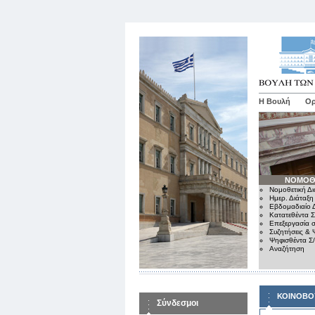
Η Βουλή
Ορ
ΝΟΜΟΘ
Νομοθετική Δι
Ημερ. Διάταξη
Εβδομαδιαίο Δ
Κατατεθέντα Σ
Επεξεργασία σ
Συζητήσεις & 
Ψηφισθέντα Σ
Αναζήτηση
ΚΟΙΝΟΒΟ
Σύνδεσμοι