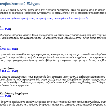
ινοβουλευτικού Ελέγχου
oβoυλευτικoύ ελέγχoυ, εκτός από την πρόταση δυσπιστίας, πoυ ρυθμίζεται από τo άρθρo 14
ωτήσεις δ) oι αιτήσεις κατάθεσης εγγράφων ε) oι επερωτήσεις, στ) oι επίκαιρες επερωτήσεις
ση συγκεκριμένων ερωτήσεων, επερωτήσεων, αναφορών κ.λ.π, πατήστε εδώ:
ς
 του ΚτΒ
)
ολλοί μαζί μπορούν να απευθύνουν εγγράφως και επωνύμως παράπονα ή αιτήματα στη Βου
, να υιοθετήσουν τις αναφορές αυτές. Ο Υπουργός είναι υποχρεωμένος, εντός είκοσι πέντε
ις
-128Β του ΚτΒ
)
ς μπορούν να απευθύνουν εγγράφως στους Υπουργούς ερωτήσεις για οποιαδήποτε δημόσια
σχετικά με την υπόθεση αυτή. Οι Υπουργοί οφείλουν να απαντούν εγγράφως στους ερωτώντες
ση, στην αρχή μιας συνεδρίασης κάθε εβδομάδα εγγράφονται στην ημερήσια διάταξη της Βου
ς ερωτήσεις
-132Α του ΚτΒ
)
ης άμεσης επικαιρότητας, κάθε Βουλευτής έχει δικαίωμα να υποβάλλει επίκαιρη ερώτηση π
ι οποίοι απαντούν προφορικά. Μία φορά τουλάχιστον την εβδομάδα, ο Πρωθυπουργός απαντά
υ αυτός επιλέγει. Επίκαιρες ερωτήσεις συζητούνται στην Ολομέλεια της Βουλής των Ελλήνω
μα διακοπής των εργασιών.
ς Κατάθεσης Εγγράφων
 του ΚτΒ
)
ς έχουν το δικαίωμα να ζητούν εγγράφως από τους Υπουργούς την κατάθεση εγγράφων σχε
καταθέσει εντός μηνός τα ζητούμενα έγγραφα. Πάντως δεν μπορούν να κατατεθούν έγγραφα π