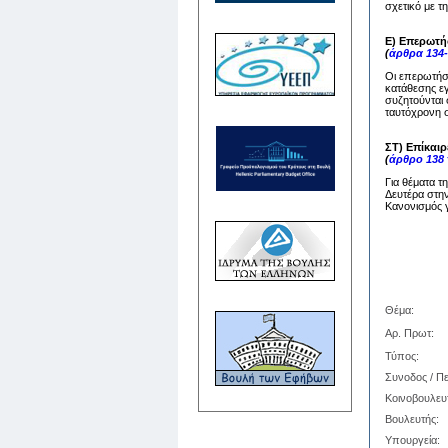
σχετικό με τ
Ε) Επερωτή
(
άρθρα 134-
Οι επερωτήσε
κατάθεσης ε
συζητούνται 
ταυτόχρονη σ
ΣΤ) Επίκαι
(
άρθρο 138
Για θέματα τ
Δευτέρα στην
Κανονισμός γ
Θέμα:
Αρ. Πρωτ:
Τύπος:
Συνοδος / Πε
Κοινοβουλευ
Βουλευτής:
Υπουργεία: