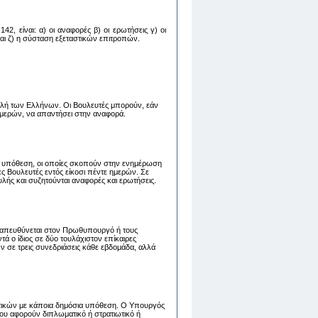
2, είναι: α) oι αναφoρές β) oι ερωτήσεις γ) oι
 και ζ) η σύσταση εξεταστικών επιτροπών.
λή των Ελλήνων. Οι Βουλευτές μπορούν, εάν
 ημερών, να απαντήσει στην αναφορά.
 υπόθεση, οι οποίες σκοπούν στην ενημέρωση
 Βουλευτές εντός είκοσι πέντε ημερών. Σε
λής και συζητούνται αναφορές και ερωτήσεις.
ου απευθύνεται στον Πρωθυπουργό ή τους
 ο ίδιος σε δύο τουλάχιστον επίκαιρες
ν σε τρεις συνεδριάσεις κάθε εβδομάδα, αλλά
τικών με κάποια δημόσια υπόθεση. Ο Υπουργός
ου αφορούν διπλωματικό ή στρατιωτικό ή