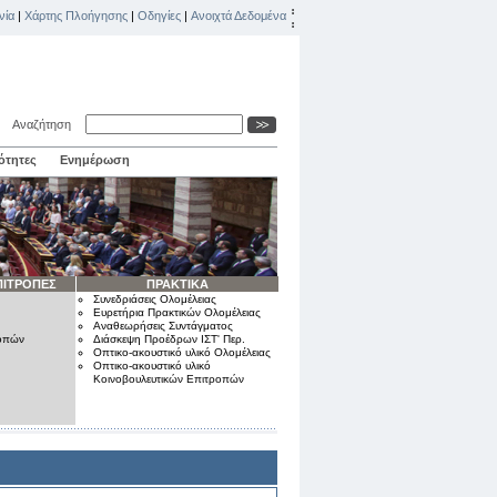
νία
|
Χάρτης Πλοήγησης
|
Οδηγίες
|
Ανοιχτά Δεδομένα
Αναζήτηση
ότητες
Ενημέρωση
ΠΙΤΡΟΠΕΣ
ΠΡΑΚΤΙΚΑ
Συνεδριάσεις Ολομέλειας
Ευρετήρια Πρακτικών Ολομέλειας
Αναθεωρήσεις Συντάγματος
ροπών
Διάσκεψη Προέδρων ΙΣΤ' Περ.
Οπτικο-ακουστικό υλικό Ολομέλειας
Οπτικο-ακουστικό υλικό
Κοινοβουλευτικών Επιτροπών