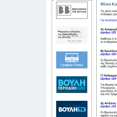
Μέσα Κο
Tα μέσα κoιν
επίκαιρες ερ
Για αναζήτη
Α) Αναφορέ
(
άρθρο 125
Καθένας ή π
το επιθυμούν
Β) Ερωτήσε
(
άρθρα 126
Οι Βουλευτέ
της Βουλής 
κάθε περίπτω
Γ) Επίκαιρε
(
άρθρα 129
Για θέματα τ
Υπουργούς, ο
ερωτήσεις πο
και στο Τμή
Δ) Αιτήσει
(
άρθρο 133
Οι Βουλευτέ
οφείλει να 