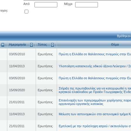
Από
Μέχρι
ντηση:
Βρέθηκαν
Ημερομηνία
Τύπος
Θέμα
03/05/2010
Ερωτήσεις
Πρώτη η Ελλάδα σε θαλάσσιους πνιγμούς στην 
11/04/2013
Ερωτήσεις
Υλοποίηση κατασκευής οδικού άξονα Λεύκτρου / Σ
03/05/2010
Ερωτήσεις
Πρώτη η Ελλάδα σε θαλάσσιους πνιγμούς στην 
Στήριξη της πρωτοβουλίας για να κατοχυρωθεί η ταυ
15/09/2020
Ερωτήσεις
κρητικού ελαιόλαδου με Προϊόν Γεωγραφικής Ένδε
Επανέναρξη των προγραμμάτων χορήγησης παροχ
21/01/2011
Ερωτήσεις
οργανισμού εργατικής κατοικίας
11/04/2013
Ερωτήσεις
Μείωση των αστυνομικών στο αστυνομικό τμήμα 
21/01/2011
Ερωτήσεις
Εμπλοκή με την πρόσληψη ιατρού / ακτινολόγου στ