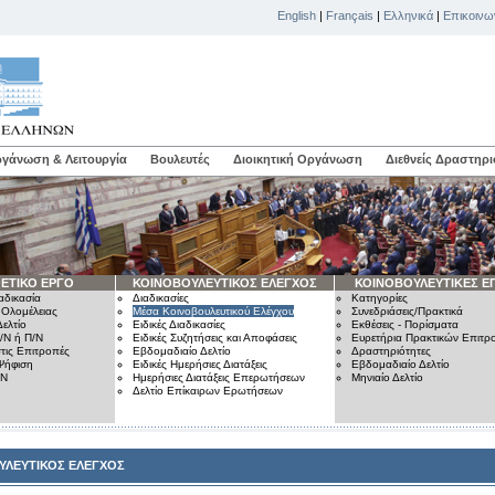
English
|
Français
|
Ελληνικά
|
Επικοινω
γάνωση & Λειτουργία
Βουλευτές
Διοικητική Οργάνωση
Διεθνείς Δραστηρι
ΕΤΙΚΟ ΕΡΓΟ
ΚΟΙΝΟΒΟΥΛΕΥΤΙΚΟΣ ΕΛΕΓΧΟΣ
ΚΟΙΝΟΒΟΥΛΕΥΤΙΚΕΣ Ε
αδικασία
Διαδικασίες
Κατηγορίες
 Ολομέλειας
Μέσα Κοινοβουλευτικού Ελέγχου
Συνεδριάσεις/Πρακτικά
ελτίο
Ειδικές Διαδικασίες
Εκθέσεις - Πορίσματα
/Ν ή Π/Ν
Ειδικές Συζητήσεις και Αποφάσεις
Ευρετήρια Πρακτικών Επιτ
τις Επιτροπές
Εβδομαδιαίο Δελτίο
Δραστηριότητες
Ψήφιση
Ειδικές Ημερήσιες Διατάξεις
Εβδομαδιαίο Δελτίο
/Ν
Ημερήσιες Διατάξεις Επερωτήσεων
Μηνιαίο Δελτίο
Δελτίο Επίκαιρων Ερωτήσεων
ΥΛΕΥΤΙΚΟΣ ΕΛΕΓΧΟΣ