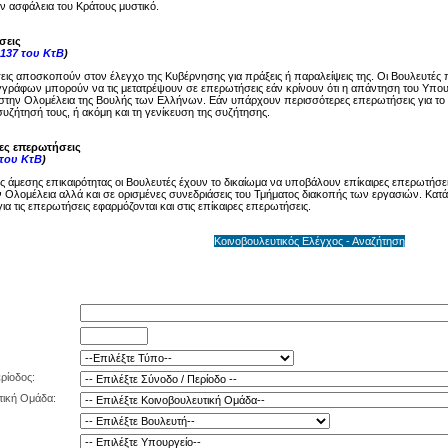
ην ασφάλεια του Κράτους μυστικό.
σεις
137 του ΚτΒ
)
ις αποσκοπούν στον έλεγχο της Κυβέρνησης για πράξεις ή παραλείψεις της. Οι Βουλευτές 
γγράφων μπορούν να τις μετατρέψουν σε επερωτήσεις εάν κρίνουν ότι η απάντηση του Υπου
στην Ολομέλεια της Βουλής των Ελλήνων. Εάν υπάρχουν περισσότερες επερωτήσεις για το ί
υζήτησή τους, ή ακόμη και τη γενίκευση της συζήτησης.
ρες επερωτήσεις
 του ΚτΒ
)
ης άμεσης επικαιρότητας οι Βουλευτές έχουν το δικαίωμα να υποβάλουν επίκαιρες επερωτήσει
 Ολομέλεια αλλά και σε ορισμένες συνεδριάσεις του Τμήματος διακοπής των εργασιών. Κατά 
ια τις επερωτήσεις εφαρμόζονται και στις επίκαιρες επερωτήσεις.
Κοινοβουλευτικός Ελέγχος - Αναζήτηση
ρίοδος:
τική Ομάδα: