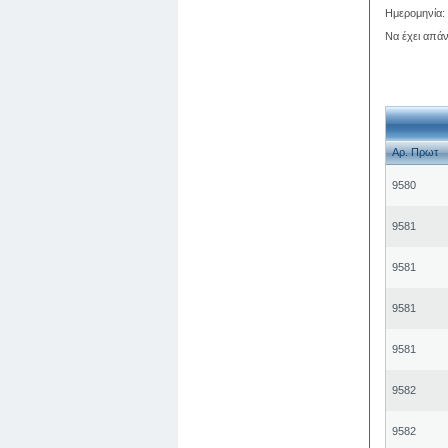
Ημερομηνία:
Να έχει απά
Αρ. Πρωτ
9580
9581
9581
9581
9581
9582
9582