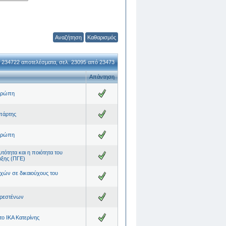
Καθαρισμός
 234722 αποτελέσματα, σελ. 23095 από 23473
Απάντηση
Ευρώπη
πάρτης
Ευρώπη
τότητα και η ποιότητα του
ιξης (ΠΓΕ)
ών σε δικαιούχους του
Κρεστένων
ο ΙΚΑ Κατερίνης