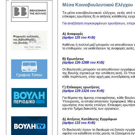
Μέσα Κοινοβουλευτικού Ελέγχου
Tα μέσα κoινoβoυλευτικoύ ελέγχoυ, εκτός από τη
επίκαιρες ερωτήσεις δ) oι αιτήσεις κατάθεσης εγ
Για αναζήτηση συγκεκριμένων ερωτήσεων, επερ
Α) Αναφορές
(
άρθρο 125 του ΚτΒ
)
Καθένας ή πολλοί μαζί μπορούν να απευθύνουν
το επιθυμούν, να υιοθετήσουν τις αναφορές αυτέ
Β) Ερωτήσεις
(
άρθρα 126-128Β του ΚτΒ
)
Οι Βουλευτές μπορούν να απευθύνουν εγγράφως 
της Βουλής σχετικά με την υπόθεση αυτή. Οι Υπ
κάθε περίπτωση, στην αρχή μιας συνεδρίασης κάθ
Γ) Επίκαιρες ερωτήσεις
(
άρθρα 129-132Α του ΚτΒ
)
Για θέματα της άμεσης επικαιρότητας, κάθε Βουλ
Υπουργούς, οι οποίοι απαντούν προφορικά. Μία 
ερωτήσεις που αυτός επιλέγει. Επίκαιρες ερωτήσ
και στο Τμήμα διακοπής των εργασιών.
Δ) Αιτήσεις Κατάθεσης Εγγράφων
(
άρθρο 133 του ΚτΒ
)
Οι Βουλευτές έχουν το δικαίωμα να ζητούν εγγ
οφείλει να καταθέσει εντός μηνός τα ζητούμενα