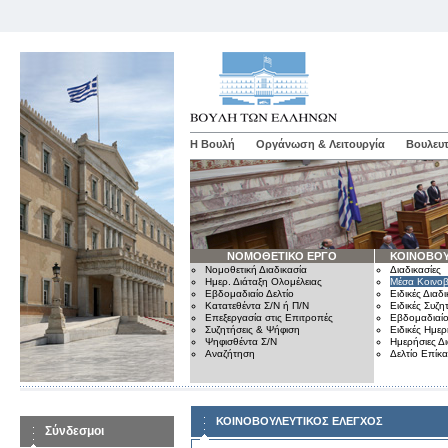
Η Βουλή
Οργάνωση & Λειτουργία
Βουλευτ
ΝΟΜΟΘΕΤΙΚΟ ΕΡΓΟ
ΚΟΙΝΟΒΟΥ
Νομοθετική Διαδικασία
Διαδικασίες
Ημερ. Διάταξη Ολομέλειας
Μέσα Κοινοβ
Εβδομαδιαίο Δελτίο
Ειδικές Διαδι
Κατατεθέντα Σ/Ν ή Π/Ν
Ειδικές Συζη
Επεξεργασία στις Επιτροπές
Εβδομαδιαίο
Συζητήσεις & Ψήφιση
Ειδικές Ημερ
Ψηφισθέντα Σ/Ν
Ημερήσιες Δ
Αναζήτηση
Δελτίο Επίκ
ΚΟΙΝΟΒΟΥΛΕΥΤΙΚΟΣ ΕΛΕΓΧΟΣ
Σύνδεσμοι