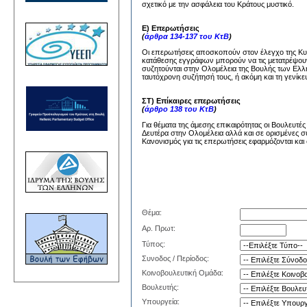
σχετικό με την ασφάλεια του Κράτους μυστικό.
Ε) Επερωτήσεις
(
άρθρα 134-137 του ΚτΒ
)
Οι επερωτήσεις αποσκοπούν στον έλεγχο της Κυβέ
κατάθεσης εγγράφων μπορούν να τις μετατρέψουν
συζητούνται στην Ολομέλεια της Βουλής των Ελλή
ταυτόχρονη συζήτησή τους, ή ακόμη και τη γενίκε
ΣΤ) Επίκαιρες επερωτήσεις
(
άρθρο 138 του ΚτΒ
)
Για θέματα της άμεσης επικαιρότητας οι Βουλευτέ
Δευτέρα στην Ολομέλεια αλλά και σε ορισμένες σ
Κανονισμός για τις επερωτήσεις εφαρμόζονται και 
Θέμα:
Αρ. Πρωτ:
Τύπος:
Συνοδος / Περίοδος:
Κοινοβουλευτική Ομάδα:
Βουλευτής:
Υπουργεία: