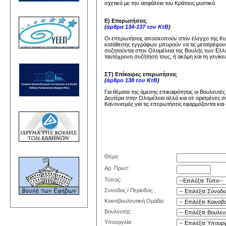
σχετικό με την ασφάλεια του Κράτους μυστικό.
Ε) Επερωτήσεις
(
άρθρα 134-137 του ΚτΒ
)
Οι επερωτήσεις αποσκοπούν στον έλεγχο της Κυβέ
κατάθεσης εγγράφων μπορούν να τις μετατρέψουν
συζητούνται στην Ολομέλεια της Βουλής των Ελλή
ταυτόχρονη συζήτησή τους, ή ακόμη και τη γενίκε
ΣΤ) Επίκαιρες επερωτήσεις
(
άρθρο 138 του ΚτΒ
)
Για θέματα της άμεσης επικαιρότητας οι Βουλευτέ
Δευτέρα στην Ολομέλεια αλλά και σε ορισμένες σ
Κανονισμός για τις επερωτήσεις εφαρμόζονται και 
Θέμα:
Αρ. Πρωτ:
Τύπος:
Συνοδος / Περίοδος:
Κοινοβουλευτική Ομάδα:
Βουλευτής:
Υπουργεία: