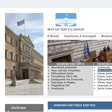
Η Βουλή
Οργάνωση & Λειτουργία
Βουλευτ
ΝΟΜΟΘΕΤΙΚΟ ΕΡΓΟ
ΚΟΙΝΟΒΟΥ
Νομοθετική Διαδικασία
Διαδικασίες
Ημερ. Διάταξη Ολομέλειας
Μέσα Κοινοβ
Εβδομαδιαίο Δελτίο
Ειδικές Διαδι
Κατατεθέντα Σ/Ν ή Π/Ν
Ειδικές Συζη
Επεξεργασία στις Επιτροπές
Εβδομαδιαίο
Συζητήσεις & Ψήφιση
Ειδικές Ημερ
Ψηφισθέντα Σ/Ν
Ημερήσιες Δ
Αναζήτηση
Δελτίο Επίκ
ΚΟΙΝΟΒΟΥΛΕΥΤΙΚΟΣ ΕΛΕΓΧΟΣ
Σύνδεσμοι