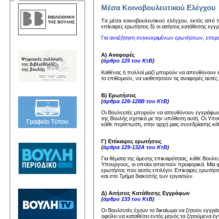
Μέσα Κοινοβουλευτικού Ελέγχου
Tα μέσα κoινoβoυλευτικoύ ελέγχoυ, εκτός από τη
επίκαιρες ερωτήσεις δ) oι αιτήσεις κατάθεσης εγ
Για αναζήτηση συγκεκριμένων ερωτήσεων, επερ
Α) Αναφορές
(
άρθρο 125 του ΚτΒ
)
Καθένας ή πολλοί μαζί μπορούν να απευθύνουν
το επιθυμούν, να υιοθετήσουν τις αναφορές αυτέ
Β) Ερωτήσεις
(
άρθρα 126-128Β του ΚτΒ
)
Οι Βουλευτές μπορούν να απευθύνουν εγγράφως 
της Βουλής σχετικά με την υπόθεση αυτή. Οι Υπ
κάθε περίπτωση, στην αρχή μιας συνεδρίασης κάθ
Γ) Επίκαιρες ερωτήσεις
(
άρθρα 129-132Α του ΚτΒ
)
Για θέματα της άμεσης επικαιρότητας, κάθε Βουλ
Υπουργούς, οι οποίοι απαντούν προφορικά. Μία 
ερωτήσεις που αυτός επιλέγει. Επίκαιρες ερωτήσ
και στο Τμήμα διακοπής των εργασιών.
Δ) Αιτήσεις Κατάθεσης Εγγράφων
(
άρθρο 133 του ΚτΒ
)
Οι Βουλευτές έχουν το δικαίωμα να ζητούν εγγ
οφείλει να καταθέσει εντός μηνός τα ζητούμενα