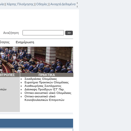
νία
|
Χάρτης Πλοήγησης
|
Οδηγίες
|
Ανοιχτά Δεδομένα
Αναζήτηση
ότητες
Ενημέρωση
ΠΙΤΡΟΠΕΣ
ΠΡΑΚΤΙΚΑ
Συνεδριάσεις Ολομέλειας
Ευρετήρια Πρακτικών Ολομέλειας
Αναθεωρήσεις Συντάγματος
ροπών
Διάσκεψη Προέδρων ΙΣΤ' Περ.
Οπτικο-ακουστικό υλικό Ολομέλειας
Οπτικο-ακουστικό υλικό
Κοινοβουλευτικών Επιτροπών