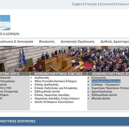
English
|
Français
|
Ελληνικά
|
Επικοινω
γάνωση & Λειτουργία
Βουλευτές
Διοικητική Οργάνωση
Διεθνείς Δραστηρι
ΕΤΙΚΟ ΕΡΓΟ
ΚΟΙΝΟΒΟΥΛΕΥΤΙΚΟΣ ΕΛΕΓΧΟΣ
ΚΟΙΝΟΒΟΥΛΕΥΤΙΚΕΣ Ε
αδικασία
Διαδικασίες
Κατηγορίες
 Ολομέλειας
Μέσα Κοινοβουλευτικού Ελέγχου
Συνεδριάσεις/Πρακτικά
ελτίο
Ειδικές Διαδικασίες
Εκθέσεις - Πορίσματα
/Ν ή Π/Ν
Ειδικές Συζητήσεις και Αποφάσεις
Ευρετήρια Πρακτικών Επιτ
τις Επιτροπές
Εβδομαδιαίο Δελτίο
Δραστηριότητες
Ψήφιση
Ειδικές Ημερήσιες Διατάξεις
Εβδομαδιαίο Δελτίο
/Ν
Ημερήσιες Διατάξεις Επερωτήσεων
Μηνιαίο Δελτίο
Δελτίο Επίκαιρων Ερωτήσεων
ΥΛΕΥΤΙΚΕΣ ΕΠΙΤΡΟΠΕΣ