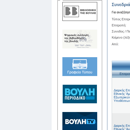
Συνεδριά
Για αναζήτη
Τύπος Επιτ
Επιτροπή:
Συνοδος / Πε
Κείμενο (λέξη
Από:
Επιτρο
Διαρκής Επ
Εθνικής 'Αμ
Εξωτερικώ
Υποθέσεω
Διαρκής Επ
Εθνικής 'Αμ