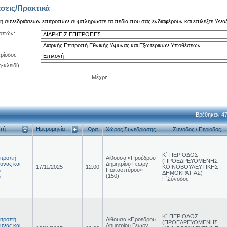
σεις/Πρακτικά
ση συνεδριάσεων επιτροπών συμπληρώστε τα πεδία που σας ενδιαφέρουν και επιλέξτε 'Ανα
ροπών:
ρίοδος:
-κλειδί):
Μέχρι:
Βρέθηκαν 47
πή
Ημερομηνία
Ώρα
Χώρος Συνεδρίασης
Συνοδος / Περίοδος
Κ΄ ΠΕΡΙΟΔΟΣ
ιτροπή
Αίθουσα «Προέδρου
(ΠΡΟΕΔΡΕΥΟΜΕΝΗΣ
υνας και
Δημητρίου Γεωργ.
17/11/2025
12:00
ΚΟΙΝΟΒΟΥΛΕΥΤΙΚΗΣ
ν
Παπασπύρου»
ΔΗΜΟΚΡΑΤΙΑΣ) -
ν
(150)
Γ΄Σύνοδος
Κ΄ ΠΕΡΙΟΔΟΣ
ιτροπή
Αίθουσα «Προέδρου
(ΠΡΟΕΔΡΕΥΟΜΕΝΗΣ
υνας και
Δημητρίου Γεωργ.