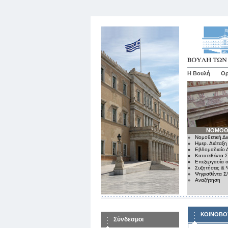
Η Βουλή
Ορ
ΝΟΜΟΘ
Νομοθετική Δι
Ημερ. Διάταξη
Εβδομαδιαίο Δ
Κατατεθέντα Σ
Επεξεργασία σ
Συζητήσεις & 
Ψηφισθέντα Σ
Αναζήτηση
ΚΟΙΝΟΒΟ
Σύνδεσμοι