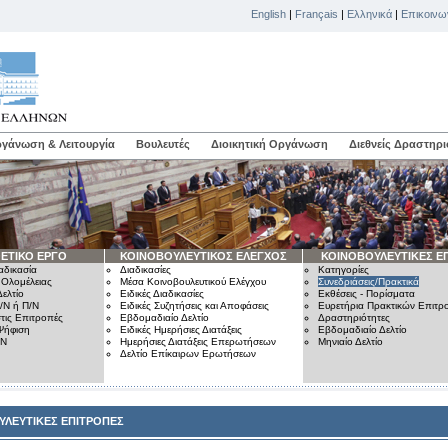
English
|
Français
|
Ελληνικά
|
Επικοινω
γάνωση & Λειτουργία
Βουλευτές
Διοικητική Οργάνωση
Διεθνείς Δραστηρι
ΕΤΙΚΟ ΕΡΓΟ
ΚΟΙΝΟΒΟΥΛΕΥΤΙΚΟΣ ΕΛΕΓΧΟΣ
ΚΟΙΝΟΒΟΥΛΕΥΤΙΚΕΣ Ε
αδικασία
Διαδικασίες
Κατηγορίες
 Ολομέλειας
Μέσα Κοινοβουλευτικού Ελέγχου
Συνεδριάσεις/Πρακτικά
ελτίο
Ειδικές Διαδικασίες
Εκθέσεις - Πορίσματα
/Ν ή Π/Ν
Ειδικές Συζητήσεις και Αποφάσεις
Ευρετήρια Πρακτικών Επιτ
τις Επιτροπές
Εβδομαδιαίο Δελτίο
Δραστηριότητες
Ψήφιση
Ειδικές Ημερήσιες Διατάξεις
Εβδομαδιαίο Δελτίο
/Ν
Ημερήσιες Διατάξεις Επερωτήσεων
Μηνιαίο Δελτίο
Δελτίο Επίκαιρων Ερωτήσεων
ΥΛΕΥΤΙΚΕΣ ΕΠΙΤΡΟΠΕΣ