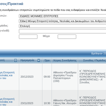
σεις/Πρακτικά
ση συνεδριάσεων επιτροπών συμπληρώστε τα πεδία που σας ενδιαφέρουν και επιλέξτε 'Ανα
ροπών:
ρίοδος:
-κλειδί):
Μέχρι:
Βρέθηκαν 23
ροπή
Ημερομηνία
Ώρα
Χώρος Συνεδρίασης
Συνοδος / Περίοδος
Κ΄ ΠΕΡΙΟΔΟΣ
ιμη Επιτροπή
Αίθουσα «Προέδρου
(ΠΡΟΕΔΡΕΥΟΜΕΝΗΣ
εολαίας και
Δημητρίου Γεωργ.
20/12/2023
09:00
ΚΟΙΝΟΒΟΥΛΕΥΤΙΚΗΣ
ν του
Παπασπύρου»
ΔΗΜΟΚΡΑΤΙΑΣ) - Α'
(150)
Σύνοδος
Κ΄ ΠΕΡΙΟΔΟΣ
ιμη Επιτροπή
Αίθουσα «Προέδρου
(ΠΡΟΕΔΡΕΥΟΜΕΝΗΣ
εολαίας και
23/11/2023
10:30
Γιάννη Νικ. Αλευρά»
ΚΟΙΝΟΒΟΥΛΕΥΤΙΚΗΣ
ν του
(151)
ΔΗΜΟΚΡΑΤΙΑΣ) - Α'