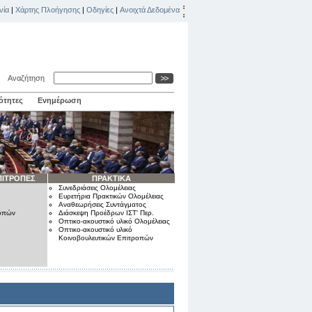
νία
|
Χάρτης Πλοήγησης
|
Οδηγίες
|
Ανοιχτά Δεδομένα
Αναζήτηση
ότητες
Ενημέρωση
ΠΙΤΡΟΠΕΣ
ΠΡΑΚΤΙΚΑ
Συνεδριάσεις Ολομέλειας
Ευρετήρια Πρακτικών Ολομέλειας
Αναθεωρήσεις Συντάγματος
ροπών
Διάσκεψη Προέδρων ΙΣΤ' Περ.
Οπτικο-ακουστικό υλικό Ολομέλειας
Οπτικο-ακουστικό υλικό
Κοινοβουλευτικών Επιτροπών