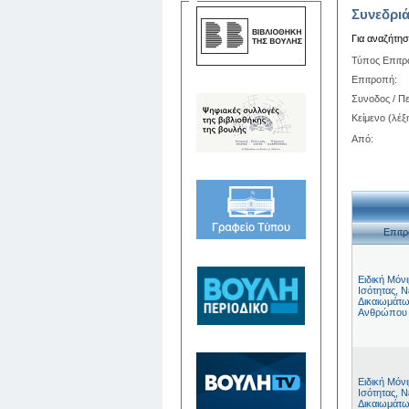
Συνεδριά
Για αναζήτη
Τύπος Επιτ
Επιτροπή:
Συνοδος / Πε
Κείμενο (λέξη
Από:
Επιτ
Ειδική Μόν
Ισότητας, Ν
Δικαιωμάτω
Ανθρώπου
Ειδική Μόν
Ισότητας, Ν
Δικαιωμάτω