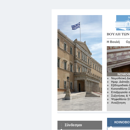
Η Βουλή
Ορ
ΝΟΜΟΘ
Νομοθετική Δι
Ημερ. Διάταξη
Εβδομαδιαίο Δ
Κατατεθέντα Σ
Επεξεργασία σ
Συζητήσεις & 
Ψηφισθέντα Σ
Αναζήτηση
ΚΟΙΝΟΒΟ
Σύνδεσμοι