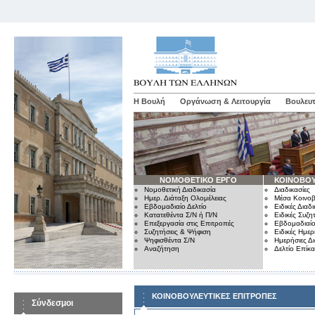
Η Βουλή
Οργάνωση & Λειτουργία
Βουλευτ
ΝΟΜΟΘΕΤΙΚΟ ΕΡΓΟ
ΚΟΙΝΟΒΟΥ
Νομοθετική Διαδικασία
Διαδικασίες
Ημερ. Διάταξη Ολομέλειας
Μέσα Κοινοβ
Εβδομαδιαίο Δελτίο
Ειδικές Διαδι
Κατατεθέντα Σ/Ν ή Π/Ν
Ειδικές Συζη
Επεξεργασία στις Επιτροπές
Εβδομαδιαίο
Συζητήσεις & Ψήφιση
Ειδικές Ημερ
Ψηφισθέντα Σ/Ν
Ημερήσιες Δ
Αναζήτηση
Δελτίο Επίκ
ΚΟΙΝΟΒΟΥΛΕΥΤΙΚΕΣ ΕΠΙΤΡΟΠΕΣ
Σύνδεσμοι