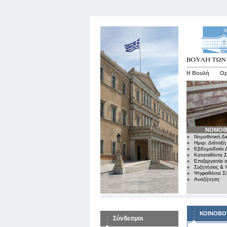
Η Βουλή
Ορ
ΝΟΜΟΘ
Νομοθετική Δι
Ημερ. Διάταξη
Εβδομαδιαίο Δ
Κατατεθέντα Σ
Επεξεργασία σ
Συζητήσεις & 
Ψηφισθέντα Σ
Αναζήτηση
ΚΟΙΝΟΒΟ
Σύνδεσμοι