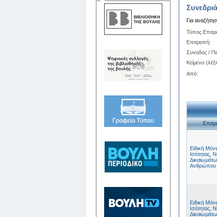
Συνεδριά
Για αναζήτη
Τύπος Επιτ
Επιτροπή:
Συνοδος / Πε
Κείμενο (λέξη
Από:
Επιτ
Ειδική Μόν
Ισότητας, Ν
Δικαιωμάτω
Ανθρώπου
Ειδική Μόν
Ισότητας, Ν
Δικαιωμάτω