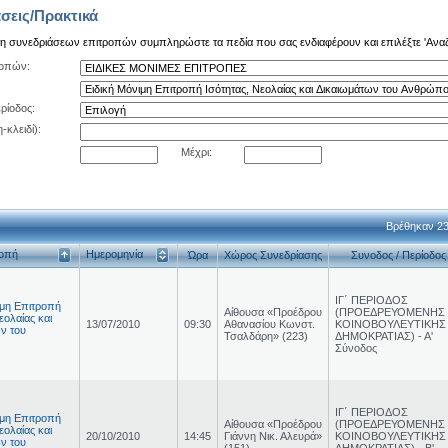
σεις/Πρακτικά
ση συνεδριάσεων επιτροπών συμπληρώστε τα πεδία που σας ενδιαφέρουν και επιλέξτε 'Ανα
ροπών:
ρίοδος:
-κλειδί):
Μέχρι:
Βρέθηκαν 23
ροπή
Ημερομηνία
Ώρα
Χώρος Συνεδρίασης
Συνοδος / Περίοδος
ΙΓ΄ ΠΕΡΙΟΔΟΣ
ιμη Επιτροπή
Αίθουσα «Προέδρου
(ΠΡΟΕΔΡΕΥΟΜΕΝΗΣ
εολαίας και
13/07/2010
09:30
Αθανασίου Κωνστ.
ΚΟΙΝΟΒΟΥΛΕΥΤΙΚΗΣ
ν του
Τσαλδάρη» (223)
ΔΗΜΟΚΡΑΤΙΑΣ) - Α'
Σύνοδος
ΙΓ΄ ΠΕΡΙΟΔΟΣ
ιμη Επιτροπή
Αίθουσα «Προέδρου
(ΠΡΟΕΔΡΕΥΟΜΕΝΗΣ
εολαίας και
20/10/2010
14:45
Γιάννη Νικ. Αλευρά»
ΚΟΙΝΟΒΟΥΛΕΥΤΙΚΗΣ
ν του
(151)
ΔΗΜΟΚΡΑΤΙΑΣ) - Β'