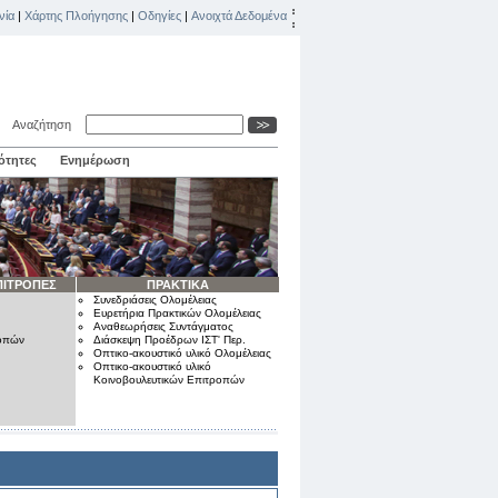
νία
|
Χάρτης Πλοήγησης
|
Οδηγίες
|
Ανοιχτά Δεδομένα
Αναζήτηση
ότητες
Ενημέρωση
ΠΙΤΡΟΠΕΣ
ΠΡΑΚΤΙΚΑ
Συνεδριάσεις Ολομέλειας
Ευρετήρια Πρακτικών Ολομέλειας
Αναθεωρήσεις Συντάγματος
ροπών
Διάσκεψη Προέδρων ΙΣΤ' Περ.
Οπτικο-ακουστικό υλικό Ολομέλειας
Οπτικο-ακουστικό υλικό
Κοινοβουλευτικών Επιτροπών