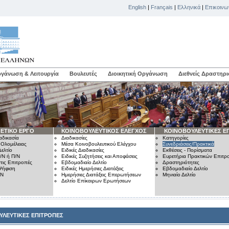
English
|
Français
|
Ελληνικά
|
Επικοινω
γάνωση & Λειτουργία
Βουλευτές
Διοικητική Οργάνωση
Διεθνείς Δραστηρι
ΕΤΙΚΟ ΕΡΓΟ
ΚΟΙΝΟΒΟΥΛΕΥΤΙΚΟΣ ΕΛΕΓΧΟΣ
ΚΟΙΝΟΒΟΥΛΕΥΤΙΚΕΣ Ε
αδικασία
Διαδικασίες
Κατηγορίες
 Ολομέλειας
Μέσα Κοινοβουλευτικού Ελέγχου
Συνεδριάσεις/Πρακτικά
ελτίο
Ειδικές Διαδικασίες
Εκθέσεις - Πορίσματα
/Ν ή Π/Ν
Ειδικές Συζητήσεις και Αποφάσεις
Ευρετήρια Πρακτικών Επιτ
τις Επιτροπές
Εβδομαδιαίο Δελτίο
Δραστηριότητες
Ψήφιση
Ειδικές Ημερήσιες Διατάξεις
Εβδομαδιαίο Δελτίο
/Ν
Ημερήσιες Διατάξεις Επερωτήσεων
Μηνιαίο Δελτίο
Δελτίο Επίκαιρων Ερωτήσεων
ΥΛΕΥΤΙΚΕΣ ΕΠΙΤΡΟΠΕΣ