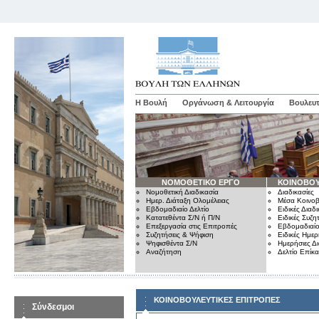
Η Βουλή
Οργάνωση & Λειτουργία
Βουλευτ
ΝΟΜΟΘΕΤΙΚΟ ΕΡΓΟ
ΚΟΙΝΟΒΟΥ
Νομοθετική Διαδικασία
Διαδικασίες
Ημερ. Διάταξη Ολομέλειας
Μέσα Κοινοβ
Εβδομαδιαίο Δελτίο
Ειδικές Διαδι
Κατατεθέντα Σ/Ν ή Π/Ν
Ειδικές Συζη
Επεξεργασία στις Επιτροπές
Εβδομαδιαίο
Συζητήσεις & Ψήφιση
Ειδικές Ημερ
Ψηφισθέντα Σ/Ν
Ημερήσιες Δ
Αναζήτηση
Δελτίο Επίκ
ΚΟΙΝΟΒΟΥΛΕΥΤΙΚΕΣ ΕΠΙΤΡΟΠΕΣ
Σύνδεσμοι