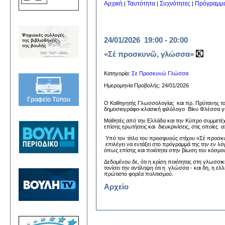
Αρχική
Ταυτότητα
Συχνότητες
Πρόγραμμ
|
|
|
24/01/2026 19:00 - 20:00
«Σέ προσκυνῶ, γλώσσα»
Κατηγορία:
Σε Προσκυνώ Γλώσσα
Ημερομηνία Προβολής: 24/01/2026
Ο Καθηγητής Γλωσσολογίας και πρ. Πρύτανης το
δημοσιογράφο-κλασική φιλόλογο Βίκυ Φλέσσα για
Μαθητές από την Ελλάδα και την Κύπρο συμμετέ
επίσης ερωτήσεις και διευκρινίσεις, στις οποίες 
Υπό τον τίτλο του προσφυούς στίχου «Σέ προσ
επιλέγει να εντάξει στο πρόγραμμά της την εν 
όπως επίσης και ποιότητα στην βίωση του κόσμου
Δεδομένου δε, ότι η κρίση ποιότητας στη γλωσσικ
τονίσει την αντίληψη ότι η γλώσσα - και δη, η ελ
πρώτιστο φορέα πολιτισμού.
Αρχείο