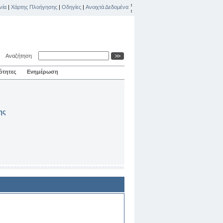
νία
|
Χάρτης Πλοήγησης
|
Οδηγίες
|
Ανοιχτά Δεδομένα
Αναζήτηση
ότητες
Ενημέρωση
ης