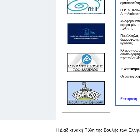
εμπιστοσύνη
Ο κ. Ν. Κακλ
Αυτοδιοίκηση
Αναφερόμενος
αφορά μόνο τ
πολίτη».
Παράλληλα, ε
διαμορφώνει 
κράτους.
Κλείνοντας, 
αναθεώρηση κ
πρωτοβουλία
Φωτογραφ
Οι φωτογραφί
Επιστροφή
Η Διαδικτυακή Πύλη της Βουλής των Ελλήν
WEB-Mail
WEB-Apps
|
|
|
Όροι χρήσης
Προσωπικά