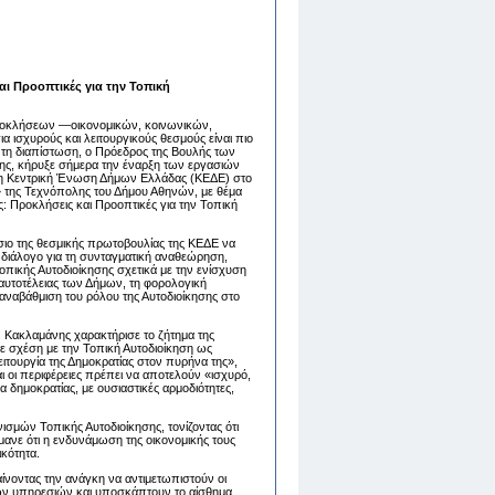
ι Προοπτικές για την Τοπική
οκλήσεων —οικονομικών, κοινωνικών,
 ισχυρούς και λειτουργικούς θεσμούς είναι πιο
 τη διαπίστωση, ο Πρόεδρος της Βουλής των
ης, κήρυξε σήμερα την έναρξη των εργασιών
 η Κεντρική Ένωση Δήμων Ελλάδας (ΚΕΔΕ) στο
 της Τεχνόπολης του Δήμου Αθηνών, με θέμα
 Προκλήσεις και Προοπτικές για την Τοπική
σιο της θεσμικής πρωτοβουλίας της ΚΕΔΕ να
 διάλογο για τη συνταγματική αναθεώρηση,
Τοπικής Αυτοδιοίκησης σχετικά με την ενίσχυση
ς αυτοτέλειας των Δήμων, τη φορολογική
αναβάθμιση του ρόλου της Αυτοδιοίκησης στο
Ν. Κακλαμάνης χαρακτήρισε το ζήτημα της
 σχέση με την Τοπική Αυτοδιοίκηση ως
ιτουργία της Δημοκρατίας στον πυρήνα της»,
αι οι περιφέρειες πρέπει να αποτελούν «ισχυρό,
δημοκρατίας, με ουσιαστικές αρμοδιότητες,
ισμών Τοπικής Αυτοδιοίκησης, τονίζοντας ότι
ανε ότι η ενδυνάμωση της οικονομικής τους
κότητα.
αίνοντας την ανάγκη να αντιμετωπιστούν οι
ων υπηρεσιών και υποσκάπτουν το αίσθημα