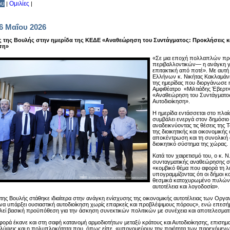
ου
Ομιλίες
|
|
6 Μαΐου 2026
 της Βουλής στην ημερίδα της ΚΕΔΕ «Αναθεώρηση του Συντάγματος: Προκλήσεις κα
ση»
«Σε μια εποχή πολλαπλών πρ
περιβαλλοντικών— η ανάγκη για
επιτακτική από ποτέ». Με αυτή
Ελλήνων κ. Νικήτας Κακλαμάν
της ημερίδας που διοργάνωσε
Αμφιθέατρο «Μιλτιάδης Έβερτ»
«Αναθεώρηση του Συντάγματος:
Αυτοδιοίκηση».
Η ημερίδα εντάσσεται στο πλαί
συμβάλει ενεργά στον δημόσιο
αναδεικνύοντας τις θέσεις της 
της διοικητικής και οικονομική
αποκέντρωση και τη συνολική 
διοικητικό σύστημα της χώρας.
Κατά τον χαιρετισμό του, ο κ. 
συνταγματικής αναθεώρησης σε
«κομβικό θέμα που αφορά τη λε
υπογραμμίζοντας ότι οι δήμοι κ
θεσμικά κατοχυρωμένο πυλώνα 
αυτοτέλεια και λογοδοσία».
ης Βουλής στάθηκε ιδιαίτερα στην ανάγκη ενίσχυσης της οικονομικής αυτοτέλειας των Οργαν
να υπάρξει ουσιαστική αυτοδιοίκηση χωρίς επαρκείς και προβλέψιμους πόρους», ενώ επεσήμ
λεί βασική προϋπόθεση για την άσκηση συνεκτικών πολιτικών με συνέχεια και αποτελεσματι
αφορά έκανε και στη σαφή κατανομή αρμοδιοτήτων μεταξύ κράτους και Αυτοδιοίκησης, επισημ
λύψεις και η πολυπλοκότητα που, όπως είπε, «υπονομεύουν την ποιότητα των παρεχόμεν