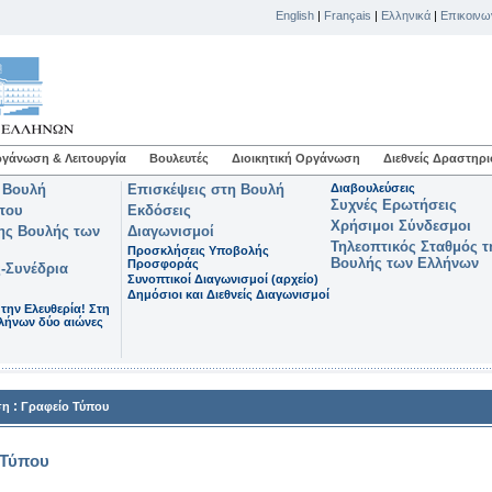
English
|
Français
|
Ελληνικά
|
Επικοινω
γάνωση & Λειτουργία
Βουλευτές
Διοικητική Οργάνωση
Διεθνείς Δραστηρι
 Βουλή
Επισκέψεις στη Βουλή
Διαβουλεύσεις
Συχνές Ερωτήσεις
που
Εκδόσεις
Χρήσιμοι Σύνδεσμοι
της Βουλής των
Διαγωνισμοί
Τηλεοπτικός Σταθμός τ
Προσκλήσεις Υποβολής
Βουλής των Ελλήνων
Προσφοράς
-Συνέδρια
Συνοπτικοί Διαγωνισμοί (αρχείο)
Δημόσιοι και Διεθνείς Διαγωνισμοί
 την Ελευθερία! Στη
λήνων δύο αιώνες
:
ση
Γραφείο Τύπου
 Τύπου