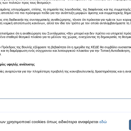
ς των πολιτών προς τους θεσμούς».
αμάνης υπογράμμισε, επίσης, τη σημασία της λογοδοσίας, της διαφάνειας και της συμμετοχή
 αποτελεί «το πιο πρόσφορο πεδίο για την ανάπτυξη μορφών άμεσης και συμμετοχικής δημο
 στη διαδικασία της συνταγματικής αναθεώρησης, τόνισε ότι πρόκειται για «μία εκ των κορ
η νομική αποτύπωση κανόνων, αλλά τον ίδιο τον τρόπο με τον οποίο αντιλαμβανόμαστε τη λε
πισήμανε ότι η αναθεώρηση του Συντάγματος «δεν μπορεί και δεν πρέπει να υπηρετεί πρόσκ
ένα σταθερό θεσμικό πλαίσιο για το μέλλον της χώρας, ενισχύοντας τη δημοκρατία, τη θεσμι
ο Πρόεδρος της Βουλής εξέφρασε τη βεβαιότητα ότι η ημερίδα της ΚΕΔΕ θα συμβάλει ουσιαστι
αι τη διαμόρφωση ενός σύγχρονου και λειτουργικού πλαισίου για την Τοπική Αυτοδιοίκηση,
.
ίες υψηλής ανάλυσης
ες αναρτώνται για την πληρέστερη προβολή της κοινοβουλευτικής δραστηριότητας και η αναδ
ων χρησιμοποιεί cookies όπως ειδικότερα αναφέρεται
εδώ
|
|
 δεδομένα
Ασφάλεια & Πρόσβαση