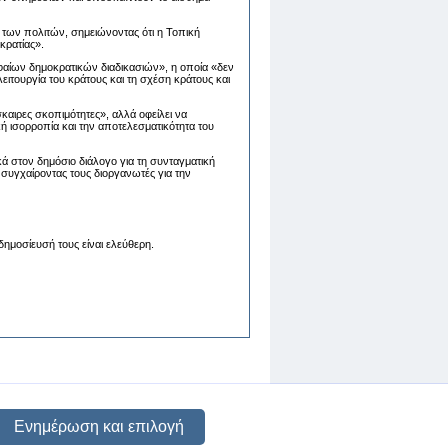
ς των πολιτών, σημειώνοντας ότι η Τοπική
κρατίας».
υφαίων δημοκρατικών διαδικασιών», η οποία «δεν
ιτουργία του κράτους και τη σχέση κράτους και
αιρες σκοπιμότητες», αλλά οφείλει να
κή ισορροπία και την αποτελεσματικότητα του
κά στον δημόσιο διάλογο για τη συνταγματική
 συγχαίροντας τους διοργανωτές για την
ημοσίευσή τους είναι ελεύθερη.
Ενημέρωση και επιλογή