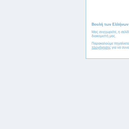
Βουλή των Ελλήνων
Μας συγχωρείτε, η σελί
διακομιστή μας.
Παρακαλούμε πηγαίνετ
πλογήγησης
για να συνε